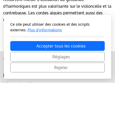
ressortent mieux. L'utilisation du glissando
d'harmoniques est plus valorisante sur le violoncelle et la
contrebasse. Les cordes aiguës permettent aussi des
effets très intéressants.
Ce site peut utiliser des cookies et des scripts
externes.
Plus d'informations
Accepter tous les cookies
Réglages
© 2011 - 2025 - Nelson MALLEUS EI
Rejeter
Légal
Informations légales